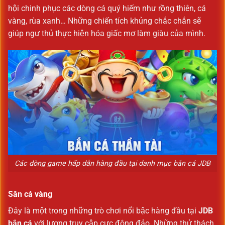
hội chinh phục các dòng cá quý hiếm như rồng thiên, cá
vàng, rùa xanh… Những chiến tích khủng chắc chắn sẽ
giúp ngư thủ thực hiện hóa giấc mơ làm giàu của mình.
Các dòng game hấp dẫn hàng đầu tại danh mục bắn cá JDB
Săn cá vàng
Đây là một trong những trò chơi nổi bậc hàng đầu tại
JDB
bắn cá
với lượng truy cập cực đông đảo. Những thử thách