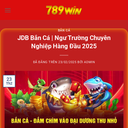
Chuyển
đến
nội
dung
BẮN CÁ
JDB Bắn Cá | Ngư Trường Chuyên
Nghiệp Hàng Đầu 2025
ĐÃ ĐĂNG TRÊN
23/02/2025
BỞI
ADMIN
23
Th2