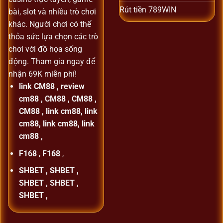
Rút tiền 789WIN
bài, slot và nhiều trò chơi
khác. Người chơi có thể
thỏa sức lựa chọn các trò
chơi với đồ họa sống
động. Tham gia ngay để
nhận 69K miễn phí!
link CM88
,
review
cm88
,
CM88
,
CM88
,
CM88
,
link cm88
,
link
cm88
,
link cm88
,
link
cm88
,
F168
,
F168
,
SHBET
,
SHBET
,
SHBET
,
SHBET
,
SHBET
,