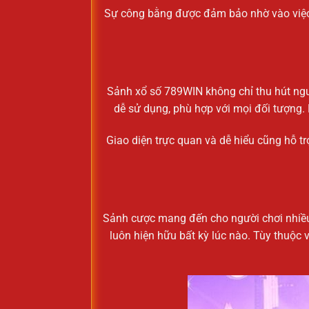
Sự công bằng được đảm bảo nhờ vào việc ứ
Sảnh xổ số 789WIN không chỉ thu hút ngư
dễ sử dụng, phù hợp với mọi đối tượng. 
Giao diện trực quan và dễ hiểu cũng hỗ 
Sảnh cược mang đến cho người chơi nhiều ph
luôn hiện hữu bất kỳ lúc nào. Tùy thuộc 