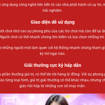
ng dụng công nghệ tiên tiến từ các nhà phát hành có uy tín, 
trải nghiệm.
Giao diện dễ sử dụng
ời chơi nhờ vào sự phong phú của các trò chơi mà còn để lại ấn
Người chơi có thể nhanh chóng tìm kiếm và lựa chọn những trò c
trợ những người mới làm quen với hệ thống nhanh chóng tham g
kỳ trở ngại nào.
Giải thưởng cực kỳ hấp dẫn
ần thưởng giá trị, có thể lên tới hàng tỷ đồng. Với sự phong ph
vào từng loại hình, giá trị giải thưởng có thể khác nhau, nhưng
giác hồi hộp từ những con số may mắn.