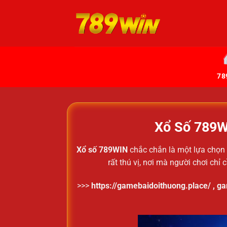
Chuyển
đến
nội
dung
78
Xổ Số 789W
Xổ số 789WIN
chắc chắn là một lựa chọn 
rất thú vị, nơi mà người chơi chỉ
>>>
https://gamebaidoithuong.place/
,
ga