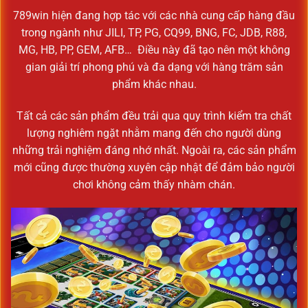
789win hiện đang hợp tác với các nhà cung cấp hàng đầu
trong ngành như JILI, TP, PG, CQ99, BNG, FC, JDB, R88,
MG, HB, PP, GEM, AFB… Điều này đã tạo nên một không
gian giải trí phong phú và đa dạng với hàng trăm sản
phẩm khác nhau.
Tất cả các sản phẩm đều trải qua quy trình kiểm tra chất
lượng nghiêm ngặt nhằm mang đến cho người dùng
những trải nghiệm đáng nhớ nhất. Ngoài ra, các sản phẩm
mới cũng được thường xuyên cập nhật để đảm bảo người
chơi không cảm thấy nhàm chán.