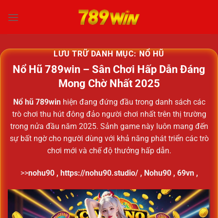
Chuyển
đến
nội
dung
LƯU TRỮ DANH MỤC:
NỔ HŨ
Nổ Hũ 789win – Sân Chơi Hấp Dẫn Đáng
Mong Chờ Nhất 2025
Nổ hũ 789win
hiện đang đứng đầu trong danh sách các
trò chơi thu hút đông đảo người chơi nhất trên thị trường
trong nửa đầu năm 2025. Sảnh game này luôn mang đến
sự bất ngờ cho người dùng với khả năng phát triển các trò
chơi mới và chế độ thưởng hấp dẫn.
>>
nohu90
,
https://nohu90.studio/
,
Nohu90
,
69vn
,