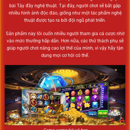
bài Tây đầy nghệ thuật. Tại đây, người chơi sẽ bắt gặp
nhiều hình ảnh độc đáo, giống như một tác phẩm nghệ
thuật được tạo ra bởi đội ngũ phát triển.
Sản phẩm này lôi cuốn nhiều người tham gia cá cược nhờ
vào mức thưởng hấp dẫn. Hơn nữa, các thử thách phụ sẽ
giúp người chơi nâng cao lợi thế của mình, vì vậy hãy tận
dụng mọi cơ hội có thể.