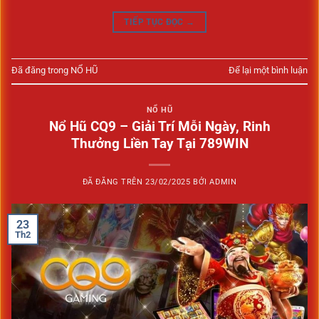
TIẾP TỤC ĐỌC
→
Đã đăng trong
NỔ HŨ
Để lại một bình luận
NỔ HŨ
Nổ Hũ CQ9 – Giải Trí Mỗi Ngày, Rinh
Thưởng Liền Tay Tại 789WIN
ĐÃ ĐĂNG TRÊN
23/02/2025
BỞI
ADMIN
23
Th2