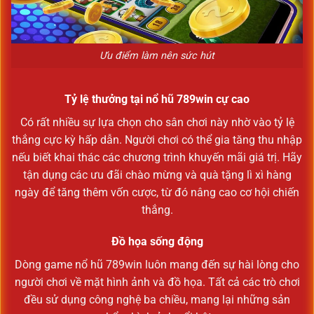
Ưu điểm làm nên sức hút
Tỷ lệ thưởng tại nổ hũ 789win cự cao
Có rất nhiều sự lựa chọn cho sân chơi này nhờ vào tỷ lệ
thắng cực kỳ hấp dẫn. Người chơi có thể gia tăng thu nhập
nếu biết khai thác các chương trình khuyến mãi giá trị. Hãy
tận dụng các ưu đãi chào mừng và quà tặng lì xì hàng
ngày để tăng thêm vốn cược, từ đó nâng cao cơ hội chiến
thắng.
Đồ họa sống động
Dòng game nổ hũ 789win luôn mang đến sự hài lòng cho
người chơi về mặt hình ảnh và đồ họa. Tất cả các trò chơi
đều sử dụng công nghệ ba chiều, mang lại những sản