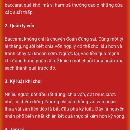
baccarat quá khó, mà vì ham trả thưởng cao ở những cửa
xác suất thấp.
2. Quản lý vốn
Baccarat không chỉ là chuyện đoán đúng sai. Cùng một tỷ
lệ thắng, người biết chia vốn hợp lý có thể chơi lâu hơn và
tránh cháy tài khoản sớm. Ngược lại, vào tiền quá mạnh
khi đang hưng phấn rất dễ khiến một chuỗi thua ngắn xóa
sạch thành quả trước đó.
3. Kỷ luật khi chơi
Nhiều người bắt đầu rất đúng: chia vốn, đặt mức cược
nhỏ, có điểm dừng. Nhưng chỉ cần thắng vài ván hoặc
thua vài ván liên tiếp là bắt đầu phá kỷ luật. Đây là nguyên
nhân phổ biến nhất khiến kết quả thực tế kém hơn kỳ vọng.
4. Tâm lý