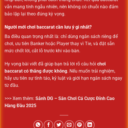
vẫn mang tính ngẫu nhiên, nên không có chuỗi nào đảm
bảo lặp lại theo đúng kỳ vọng.
Người mới chơi baccarat cần lưu ý gì nhất?
Ba điều quan trọng nhất là: chỉ dùng ngân sách riêng để
chơi, ưu tiên Banker hoặc Player thay vì Tie, và đặt sẵn
mức chốt lời, cắt lỗ trước khi vào bàn.
Hy vọng bài viết đã giúp bạn trả lời rõ câu hỏi
chơi
baccarat có thắng được không
. Nếu muốn trải nghiệm,
hãy ưu tiên sự tỉnh táo, kỷ luật và giới hạn ngân sách ngay
từ đầu.
>>> Xem thêm:
Sảnh DG – Sân Chơi Cá Cược Đỉnh Cao
Hàng Đầu 2025