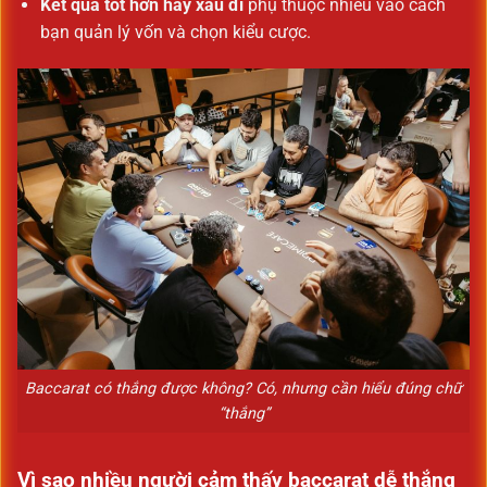
Kết quả tốt hơn hay xấu đi
phụ thuộc nhiều vào cách
bạn quản lý vốn và chọn kiểu cược.
Baccarat có thắng được không? Có, nhưng cần hiểu đúng chữ
“thắng”
Vì sao nhiều người cảm thấy baccarat dễ thắng