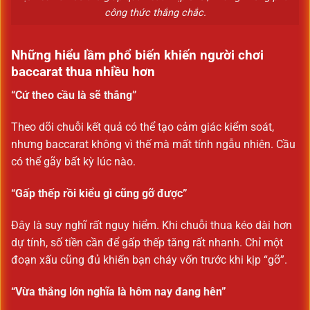
công thức thắng chắc.
Những hiểu lầm phổ biến khiến người chơi
baccarat thua nhiều hơn
“Cứ theo cầu là sẽ thắng”
Theo dõi chuỗi kết quả có thể tạo cảm giác kiểm soát,
nhưng baccarat không vì thế mà mất tính ngẫu nhiên. Cầu
có thể gãy bất kỳ lúc nào.
“Gấp thếp rồi kiểu gì cũng gỡ được”
Đây là suy nghĩ rất nguy hiểm. Khi chuỗi thua kéo dài hơn
dự tính, số tiền cần để gấp thếp tăng rất nhanh. Chỉ một
đoạn xấu cũng đủ khiến bạn cháy vốn trước khi kịp “gỡ”.
“Vừa thắng lớn nghĩa là hôm nay đang hên”