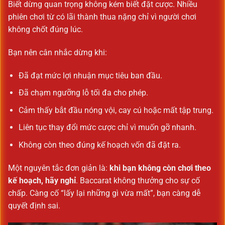
Biết dừng quan trọng không kém biết đặt cược. Nhiều
phiên chơi từ có lãi thành thua nặng chỉ vì người chơi
không chốt đúng lúc.
Bạn nên cân nhắc dừng khi:
Đã đạt mức lợi nhuận mục tiêu ban đầu.
Đã chạm ngưỡng lỗ tối đa cho phép.
Cảm thấy bắt đầu nóng vội, cay cú hoặc mất tập trung.
Liên tục thay đổi mức cược chỉ vì muốn gỡ nhanh.
Không còn theo đúng kế hoạch vốn đã đặt ra.
Một nguyên tắc đơn giản là:
khi bạn không còn chơi theo
kế hoạch, hãy nghỉ
. Baccarat không thưởng cho sự cố
chấp. Càng cố “lấy lại những gì vừa mất”, bạn càng dễ
quyết định sai.