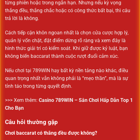
từng phiên hoặc trong ngắn hạn. Nhưng nếu kỳ vọng
thắng đều, thắng chắc hoặc có công thức bất bại, thì câu
trả lời là không.
Cách tiếp cận khôn ngoan nhất là chọn cửa cược hợp lý,
quản lý vốn chặt, đặt điểm dừng rõ ràng và xem đây là
hình thức giải trí có kiểm soát. Khi giữ được kỷ luật, bạn
không biến baccarat thành cuộc rượt đuổi cảm xúc.
Nếu chơi tại 789WIN hay bất kỳ nền tảng nào khác, điều
quan trọng nhất vẫn không phải là “mẹo thần”, mà là sự
tỉnh táo trong từng quyết định.
>>> Xem thêm:
Casino 789WIN – Sân Chơi Hấp Dẫn Top 1
Cho Bạn
Câu hỏi thường gặp
Chơi baccarat có thắng đều được không?