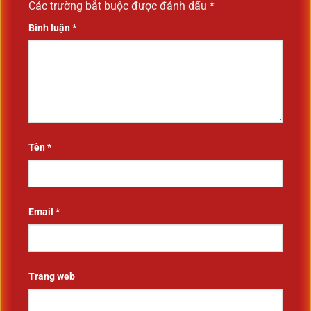
Các trường bắt buộc được đánh dấu
*
Bình luận
*
Tên
*
Email
*
Trang web