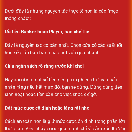
Dưới đây là những nguyên tắc thực tế hơn là các “mẹo
thắng chắc”:
Ưu tiên Banker hoặc Player, hạn chế Tie
Đây là nguyên tắc cơ bản nhất. Chọn cửa có xác suất tốt
hơn sẽ giúp bạn tránh hao hụt vốn quá nhanh.
Chia ngân sách rõ ràng trước khi chơi
Hãy xác định một số tiền riêng cho phiên chơi và chấp
nhận rằng nếu hết mức đó, bạn sẽ dừng. Đừng dùng tiền
sinh hoạt hoặc tiền cần cho việc khác để gỡ.
Đặt mức cược cố định hoặc tăng rất nhẹ
Cách an toàn hơn là giữ mức cược ổn định trong phần lớn
thời gian. Việc nhảy cược quá mạnh chỉ vì cảm xúc thường