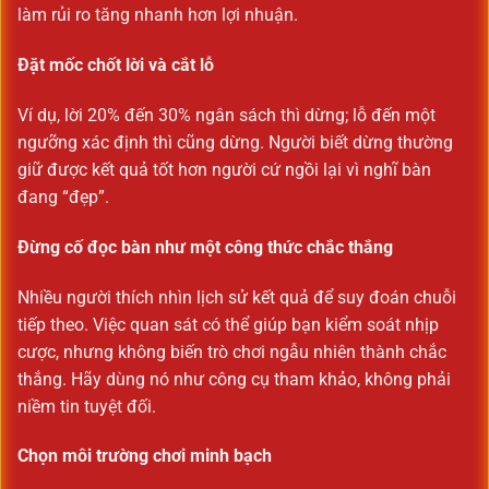
làm rủi ro tăng nhanh hơn lợi nhuận.
Đặt mốc chốt lời và cắt lỗ
Ví dụ, lời 20% đến 30% ngân sách thì dừng; lỗ đến một
ngưỡng xác định thì cũng dừng. Người biết dừng thường
giữ được kết quả tốt hơn người cứ ngồi lại vì nghĩ bàn
đang “đẹp”.
Đừng cố đọc bàn như một công thức chắc thắng
Nhiều người thích nhìn lịch sử kết quả để suy đoán chuỗi
tiếp theo. Việc quan sát có thể giúp bạn kiểm soát nhịp
cược, nhưng không biến trò chơi ngẫu nhiên thành chắc
thắng. Hãy dùng nó như công cụ tham khảo, không phải
niềm tin tuyệt đối.
Chọn môi trường chơi minh bạch