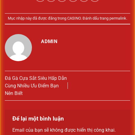
Mục nhập này đã được đăng trong
CASINO
. Đánh dấu trang
permalink
.
ADMIN
Đá Gà Cựa Sắt Siêu Hấp Dẫn
Cùng Nhiều Ưu Điểm Bạn
Nên Biết
Để lại một bình luận
Email của bạn sẽ không được hiển thị công khai.